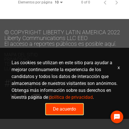
Elementos por página
0 of 0
10
© COPYRIGHT LIBERTY LATIN AMERICA 2022
Liberty Communications LLC EEO
El acceso a reportes públicos es posible aquí.
MAPA DEL SITIO
PRIVACIDAD
Las cookies se utilizan en este sitio para ayudar a
TÉRMINOS Y CONDICIONES
x
LLA.COM
mejorar continuamente la experiencia de los
candidatos y todos los datos de interacción que
#BringYourAmazing
almacenamos de nuestros visitantes son anónimos.
Obtenga más información sobre sus derechos en
nuestra página de
política de privacidad
.
De acuerdo