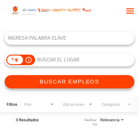
Tog
nav
Job Search Page
INICIO
QUIÉNES SOMOS
NUESTRA CULTURA
access_time
COMUNIDAD DE TALENTO
BUSCAR EMPLEOS
BUSCAR EMPLEOS
Filtros
País
Ubicaciones
Categorías
0 Resultados
Relevancia
Clasificar 
Por