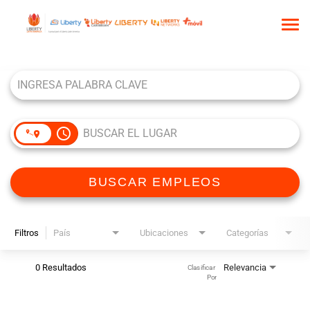
Tog
nav
Job Search Page
INICIO
QUIÉNES SOMOS
NUESTRA CULTURA
access_time
COMUNIDAD DE TALENTO
BUSCAR EMPLEOS
BUSCAR EMPLEOS
Filtros
País
Ubicaciones
Categorías
0 Resultados
Relevancia
Clasificar 
Por