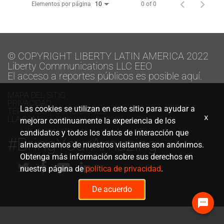
Elementos por página
0 of 0
10
© COPYRIGHT LIBERTY LATIN AMERICA 2022
Liberty Communications LLC EEO
El acceso a reportes públicos es posible aquí.
MAPA DEL SITIO
PRIVACIDAD
Las cookies se utilizan en este sitio para ayudar a
TÉRMINOS Y CONDICIONES
x
LLA.COM
mejorar continuamente la experiencia de los
candidatos y todos los datos de interacción que
#BringYourAmazing
almacenamos de nuestros visitantes son anónimos.
Obtenga más información sobre sus derechos en
nuestra página de
política de privacidad
.
De acuerdo