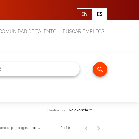
EN
ES
COMUNIDAD DE TALENTO
BUSCAR EMPLEOS
search
Relevancia
Clasificar Por
entos por página
0 of 0
10