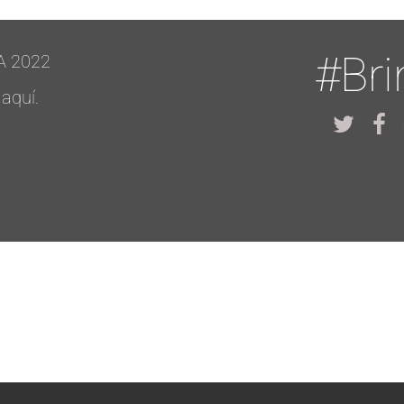
#Br
A 2022
 aquí.