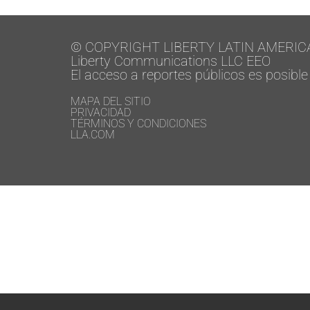
© COPYRIGHT LIBERTY LATIN AMERIC
Liberty Communications LLC EEO
El acceso a reportes públicos es posible
MAPA DEL SITIO
PRIVACIDAD
TÉRMINOS Y CONDICIONES
LLA.COM