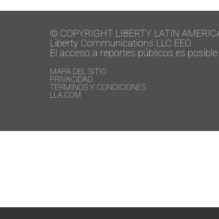
© COPYRIGHT LIBERTY LATIN AMERIC
Liberty Communications LLC EEO
El acceso a reportes públicos es posible
MAPA DEL SITIO
PRIVACIDAD
TÉRMINOS Y CONDICIONES
LLA.COM