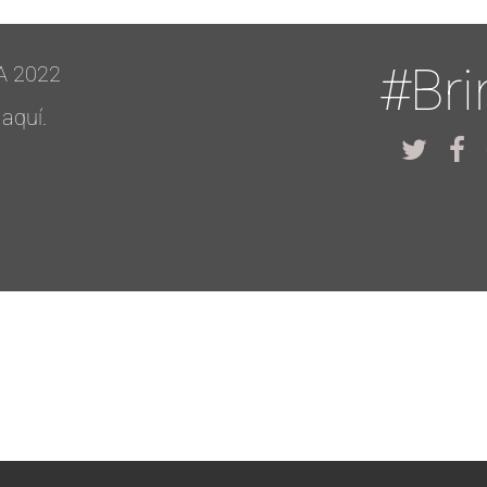
#Br
A 2022
 aquí.