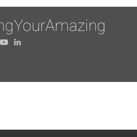
ingYourAmazing