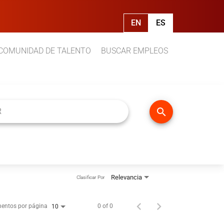
EN
ES
COMUNIDAD DE TALENTO
BUSCAR EMPLEOS
search
Relevancia
Clasificar Por
entos por página
0 of 0
10