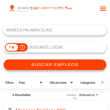
Tog
nav
Job Search Page
INICIO
QUIÉNES SOMOS
NUESTRA CULTURA
access_time
COMUNIDAD DE TALENTO
BUSCAR EMPLEOS
BUSCAR EMPLEOS
Filtros
País
Ubicaciones
Categorías
6 Resultados
Relevancia
Clasificar 
Por