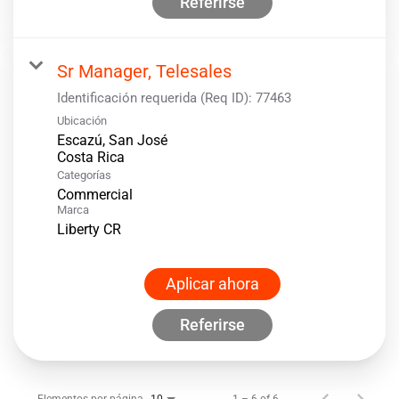
Referirse
Sr Manager, Telesales
Identificación requerida (Req ID):
77463
Ubicación
Escazú, San José
Categorías
Commercial
Marca
Liberty CR
Aplicar ahora
Referirse
Elementos por página
1 – 6 of 6