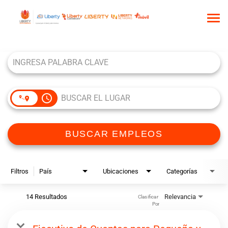
Tog
nav
Job Search Page
INICIO
QUIÉNES SOMOS
NUESTRA CULTURA
access_time
COMUNIDAD DE TALENTO
BUSCAR EMPLEOS
BUSCAR EMPLEOS
Filtros
País
Ubicaciones
Categorías
14 Resultados
Relevancia
Clasificar 
Por