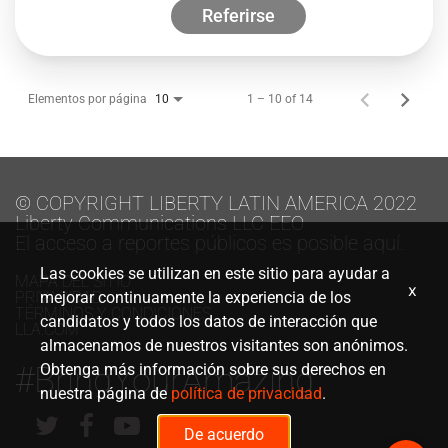
Referirse
Elementos por página
1 – 10 of 14
10
© COPYRIGHT LIBERTY LATIN AMERICA 2022
Liberty Communications LLC EEO
El acceso a reportes públicos es posible aquí.
Las cookies se utilizan en este sitio para ayudar a
MAPA DEL SITIO
x
PRIVACIDAD
mejorar continuamente la experiencia de los
TÉRMINOS Y CONDICIONES
candidatos y todos los datos de interacción que
LLA.COM
almacenamos de nuestros visitantes son anónimos.
#BringYourAmazing
Obtenga más información sobre sus derechos en
nuestra página de
política de privacidad
.
De acuerdo